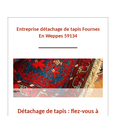
DEVIS ET DÉPLACEMENT GRATUITS
Entreprise détachage de tapis Fournes
En Weppes 59134
On vous rappelle immediatement
stes
Détachage de tapis : fiez-vous à
Dét