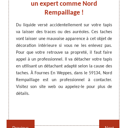
!
un expert comme Nord
Nord
Rempaillage !
à 
travaux
 état.
Du liquide versé accidentellement sur votre tapis
e tapis
va laisser des traces ou des auréoles. Ces taches
ARTISAN DEZITTER
, REMPAILLAGE -
Objets 
llement.
vont laisser une mauvaise apparence à cet objet de
CANNAGE - RECOLLAGE, 59 NORD
être s
oyer un
décoration intérieure si vous ne les enlevez pas.
dessus
e fasse
Pour que votre retrouve sa propreté, il faut faire
inévit
pis, il
appel à un professionnel. Il va détacher votre tapis
telle
nnel. À
en utilisant un détachant adapté selon la cause des
profes
aillage
taches. À Fournes En Weppes, dans le 59134, Nord
pouvez
fier le
Rempaillage est un professionnel à contacter.
moyens
Visitez son site web ou appelez-le pour plus de
détach
détails.
sur ses
Rempaillage fauteuil,
Cannage fauteuil, chaises
chaises et sièges 59
et sièges 59
Previous
Next