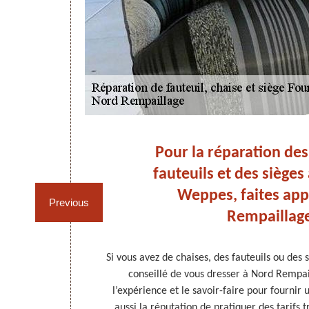
our
Pour la réparation des
ges
fauteuils et des sièges
s !
Weppes, faites app
Previous
Rempaillage
réparations, il
Si vous avez de chaises, des fauteuils ou des s
 C’est un
conseillé de vous dresser à Nord Rempai
 Fournes En
l’expérience et le savoir-faire pour fournir u
nt satisfaits.
aussi la réputation de pratiquer des tarifs 