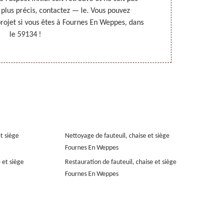
 plus précis, contactez — le. Vous pouvez
aussi l’app
rojet si vous êtes à Fournes En Weppes, dans
chaises, de fa
le 59134 !
et siège
Nettoyage de fauteuil, chaise et siège
Fournes En Weppes
 et siège
Restauration de fauteuil, chaise et siège
Fournes En Weppes