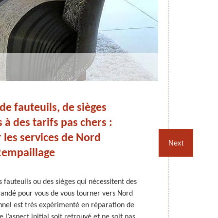
de fauteuils, de sièges
R
 à des tarifs pas chers :
fa
 les services de Nord
W
Next
empaillage
s fauteuils ou des sièges qui nécessitent des
Nord Rempa
mandé pour vous de vous tourner vers Nord
fauteuils, de
nnel est très expérimenté en réparation de
alors que les
 l’aspect initial soit retrouvé et ne soit pas
ses services 