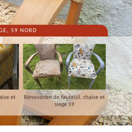
GE, 59 NORD
aise et
Rénovation de fauteuil, chaise et
Nettoyag
siège 59