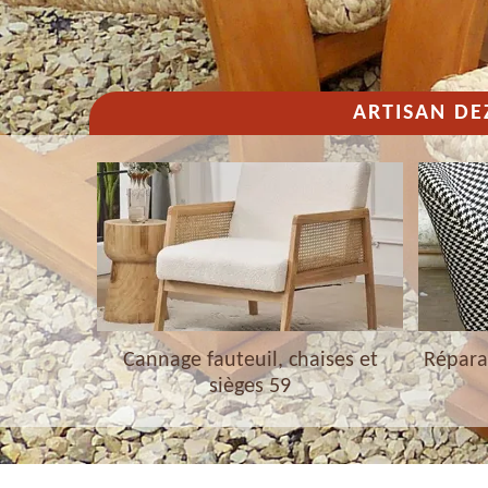
ARTISAN DE
haises et
Cannage fauteuil, chaises et
Réparat
sièges 59