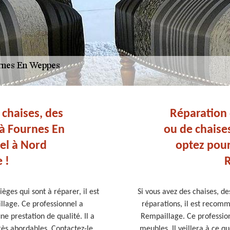
 chaises, des
Réparation 
 à Fournes En
ou de chaises
el à Nord
optez pour
 !
R
ièges qui sont à réparer, il est
Si vous avez des chaises, de
llage. Ce professionnel a
réparations, il est recom
ne prestation de qualité. Il a
Rempaillage. Ce professio
très abordables. Contactez-le
meubles. Il veillera à ce que