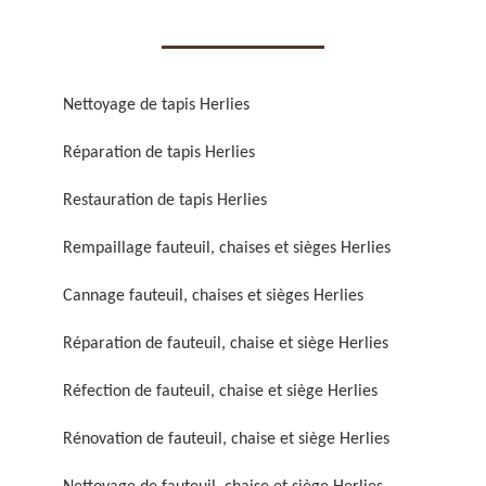
Nettoyage de tapis Herlies
Réparation de tapis Herlies
Réparation de fauteuil,
Réfection de fauteuil,
chaise et siège 59
chaise et siège 59
Restauration de tapis Herlies
Rempaillage fauteuil, chaises et sièges Herlies
Cannage fauteuil, chaises et sièges Herlies
Réparation de fauteuil, chaise et siège Herlies
Réfection de fauteuil, chaise et siège Herlies
Rénovation de fauteuil,
Nettoyage de fauteuil,
Rénovation de fauteuil, chaise et siège Herlies
chaise et siège 59
chaise et siège 59