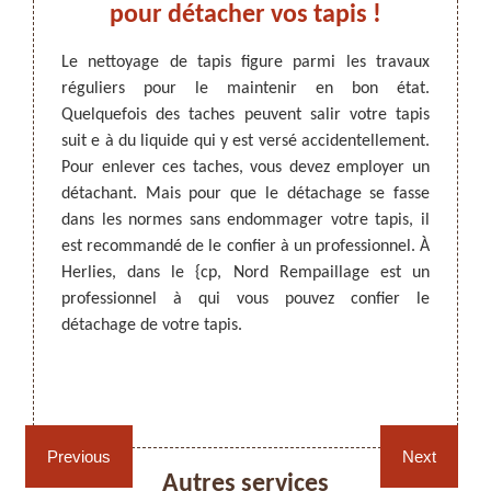
vis
pour détacher vos tapis !
Rem
 !
de t
Le nettoyage de tapis figure parmi les travaux
réguliers pour le maintenir en bon état.
is, le
Les ta
Quelquefois des taches peuvent salir votre tapis
aché par
Des ta
ARTISAN DEZITTER
, REMPAILLAGE -
suit e à du liquide qui y est versé accidentellement.
ui rend
liquid
CANNAGE - RECOLLAGE, 59 NORD
Pour enlever ces taches, vous devez employer un
ne pas
tapis r
détachant. Mais pour que le détachage se fasse
appel à
décor
dans les normes sans endommager votre tapis, il
aptés en
réguli
est recommandé de le confier à un professionnel. À
aillage
une m
Herlies, dans le {cp, Nord Rempaillage est un
z faire
recomm
professionnel à qui vous pouvez confier le
tachage
un pro
détachage de votre tapis.
détach
cause
Rempai
Rempaillage fauteuil,
Cannage fauteuil, chaises
cas. Co
chaises et sièges 59
et sièges 59
Previous
Next
Autres services