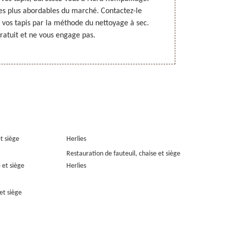
 les plus abordables du marché. Contactez-le
ses propreté
 vos tapis par la méthode du nettoyage à sec.
préférenc
gratuit et ne vous engage pas.
équipements ad
pour pl
et siège
Herlies
Restauration de fauteuil, chaise et siège
 et siège
Herlies
et siège