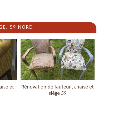
GE, 59 NORD
aise et
Rénovation de fauteuil, chaise et
Nettoyag
siège 59