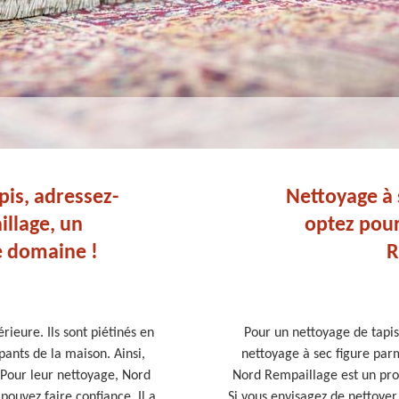
pis, adressez-
Nettoyage à s
llage, un
optez pour
e domaine !
R
rieure. Ils sont piétinés en
Pour un nettoyage de tapis,
pants de la maison. Ainsi,
nettoyage à sec figure parm
 Pour leur nettoyage, Nord
Nord Rempaillage est un prof
pouvez faire confiance. Il a
Si vous envisagez de nettoyer