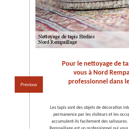
apis
Pour le nettoyage de ta
vous à Nord Rempai
professionnel dans l
Previous
 Pourtant, il
Les tapis sont des objets de décoration inté
apis parfait.
permanence par les visiteurs et les occu
proche utilisée
accumulent-ils facilement des salissures.
 à la vapeur. A
Rempaillage est un professionnel qui vous 