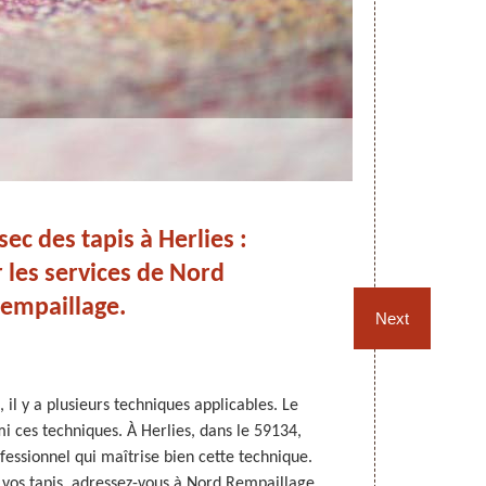
ec des tapis à Herlies :
 les services de Nord
empaillage.
Next
 il y a plusieurs techniques applicables. Le
Les tapis do
i ces techniques. À Herlies, dans le 59134,
améliorer l’
essionnel qui maîtrise bien cette technique.
piétinés en p
 vos tapis, adressez-vous à Nord Rempaillage.
requis de vo