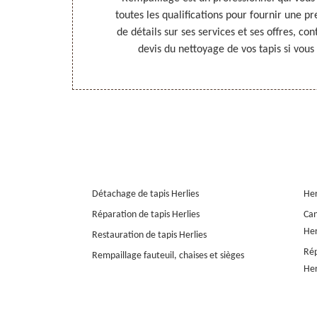
es approches.
toutes les qualifications pour fournir une pr
evis détaillé
de détails sur ses services et ses offres, co
ies, dans le
devis du nettoyage de vos tapis si vous
Détachage de tapis Herlies
Her
Réparation de tapis Herlies
Can
Her
Restauration de tapis Herlies
Rép
Rempaillage fauteuil, chaises et sièges
Her