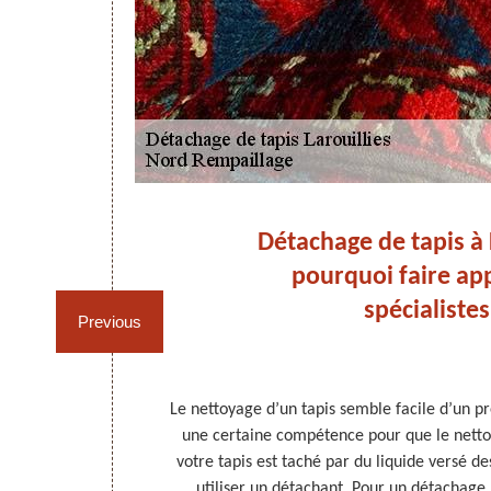
s à
Détachage de tapis à L
nel
pourquoi faire ap
spécialistes
Previous
intérieur, ils
Le nettoyage d’un tapis semble facile d’un pr
uvent être
une certaine compétence pour que le nettoya
 taches. Les
votre tapis est taché par du liquide versé de
ue les tapis
utiliser un détachant. Pour un détachage ré