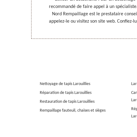
empaillage est
recommandé de faire appel à un spécialiste. 
ec son
Nord Rempaillage est le prestataire conseil
redonner à vos
appelez-le ou visitez son site web. Confiez-lu
Nettoyage de tapis Larouillies
Lar
Réparation de tapis Larouillies
Can
Lar
Restauration de tapis Larouillies
Rép
Rempaillage fauteuil, chaises et sièges
Lar