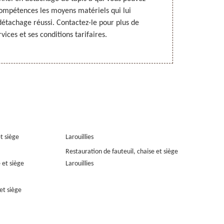
 compétences les moyens matériels qui lui
nettoyage de 
détachage réussi. Contactez-le pour plus de
très satisfais
rvices et ses conditions tarifaires.
le
et siège
Larouillies
Restauration de fauteuil, chaise et siège
 et siège
Larouillies
et siège