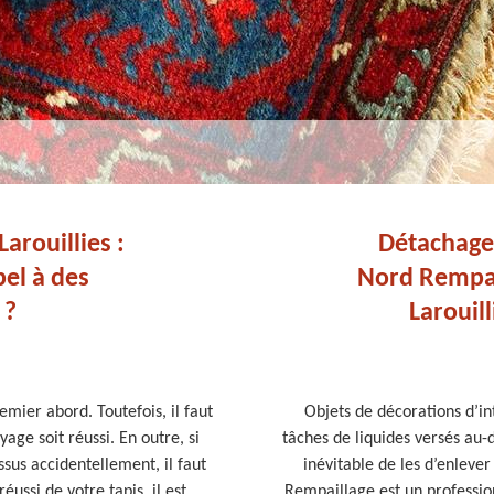
arouillies :
Détachage 
pel à des
Nord Rempail
 ?
Larouill
emier abord. Toutefois, il faut
Objets de décorations d’int
ge soit réussi. En outre, si
tâches de liquides versés au-d
ssus accidentellement, il faut
inévitable de les d’enlever
ussi de votre tapis, il est
Rempaillage est un professio