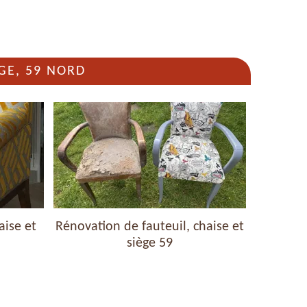
GE, 59 NORD
aise et
Rénovation de fauteuil, chaise et
Nettoyag
siège 59