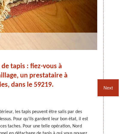
de tapis : fiez-vous à
Dét
lage, un prestataire à
ies, dans le 59219.
Next
érieur, les tapis peuvent être salis par des
Pour que les t
essus. Pour qu’ils gardent leur bon état, il est
être bien e
 ces taches. Pour une telle opération, Nord
occupants de 
nnel en détachage de tapis à qui vous pouvez
nettoyer, 