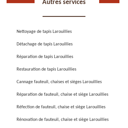
Autres services
Nettoyage de tapis Larouillies
Détachage de tapis Larouillies
Réparation de fauteuil,
Réfection de fauteuil,
chaise et siège 59
chaise et siège 59
Réparation de tapis Larouillies
Restauration de tapis Larouillies
Cannage fauteuil, chaises et sièges Larouillies
Réparation de fauteuil, chaise et siège Larouillies
Réfection de fauteuil, chaise et siège Larouillies
Rénovation de fauteuil,
Nettoyage de fauteuil,
Rénovation de fauteuil, chaise et siège Larouillies
chaise et siège 59
chaise et siège 59