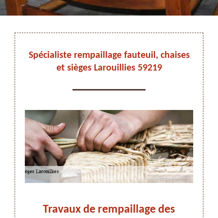
DEVIS ET DÉPLACEMENT GRATUITS
Spécialiste rempaillage fauteuil, chaises
et sièges Larouillies 59219
On vous rappelle immediatement
Travaux de rempaillage des
Fa