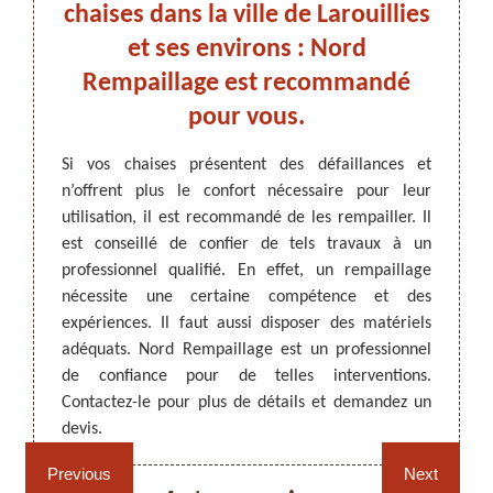
à
chaises dans la ville de Larouillies
q
.
et ses environs : Nord
Rempaillage est recommandé
vez des
Avec l
pour vous.
 à Nord
qu’il o
ARTISAN DEZITTER
, REMPAILLAGE -
i a la
redonn
CANNAGE - RECOLLAGE, 59 NORD
Si vos chaises présentent des défaillances et
é. Il a
de les 
n’offrent plus le confort nécessaire pour leur
iser de
consei
utilisation, il est recommandé de les rempailler. Il
iles. Il
rempai
est conseillé de confier de tels travaux à un
ur bien
une pr
professionnel qualifié. En effet, un rempaillage
paillage
politiq
nécessite une certaine compétence et des
 êtes à
respec
expériences. Il faut aussi disposer des matériels
 délais
termin
adéquats. Nord Rempaillage est un professionnel
Larouil
de confiance pour de telles interventions.
Contactez-le pour plus de détails et demandez un
Rempaillage fauteuil,
Cannage fauteuil, chaises
devis.
chaises et sièges 59
et sièges 59
Previous
Next