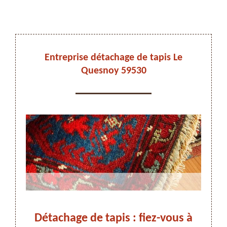
DEVIS ET DÉPLACEMENT GRATUITS
Entreprise détachage de tapis Le
Quesnoy 59530
On vous rappelle immediatement
Détachage de tapis : fiez-vous à
Dé