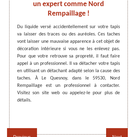
hage
un expert comme Nord
v
 le
Rempaillage !
R
Du liquide versé accidentellement sur votre tapis
Les tap
va laisser des traces ou des auréoles. Ces taches
réguli
ARTISAN DEZITTER
, REMPAILLAGE -
 temps.
vont laisser une mauvaise apparence à cet objet de
liquide
CANNAGE - RECOLLAGE, 59 NORD
 par du
décoration intérieure si vous ne les enlevez pas.
exempl
que les
Pour que votre retrouve sa propreté, il faut faire
visibl
 rôle de
appel à un professionnel. Il va détacher votre tapis
Pour c
ttoyer
en utilisant un détachant adapté selon la cause des
comme
donnent
taches. À Le Quesnoy, dans le 59530, Nord
nettoy
il est
Rempaillage est un professionnel à contacter.
Votre 
aillage
Visitez son site web ou appelez-le pour plus de
endomm
éder au
détails.
ses co
té sans
appelez
. Nord
Rempaillage fauteuil,
Cannage fauteuil, chaises
dans ce
chaises et sièges 59
et sièges 59
Previous
Next