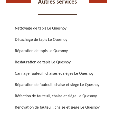
Autres services
Nettoyage de tapis Le Quesnoy
Détachage de tapis Le Quesnoy
Réparation de fauteuil,
Réfection de fauteuil,
chaise et siège 59
chaise et siège 59
Réparation de tapis Le Quesnoy
Restauration de tapis Le Quesnoy
Cannage fauteuil, chaises et sièges Le Quesnoy
Réparation de fauteuil, chaise et siège Le Quesnoy
Réfection de fauteuil, chaise et siège Le Quesnoy
Rénovation de fauteuil,
Nettoyage de fauteuil,
Rénovation de fauteuil, chaise et siège Le Quesnoy
chaise et siège 59
chaise et siège 59