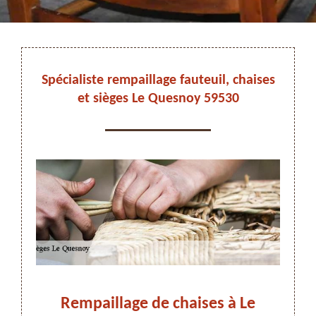
DEVIS ET DÉPLACEMENT GRATUITS
Spécialiste rempaillage fauteuil, chaises
et sièges Le Quesnoy 59530
On vous rappelle immediatement
Nord
Rempaillage de chaises à Le
Fi