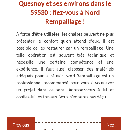
te à
Quesnoy et ses environs dans le
Rem
0
59530 : fiez-vous à Nord
de 
Rempaillage !
avec le
rocédant
ARTISAN DEZITTER
, REMPAILLAGE -
À force d’être utilisées, les chaises peuvent ne plus
Pour r
cessite
CANNAGE - RECOLLAGE, 59 NORD
présenter le confort qu’on attend d’eux. Il est
confort
hniques.
possible de les restaurer par un rempaillage. Une
travau
r, Nord
telle opération est souvent très technique et
profes
 pouvez
nécessite une certaine compétence et une
expéri
savoir-
expérience. Il faut aussi disposer des matériels
est en
aux à la
adéquats pour la réussir. Nord Rempaillage est un
à vos 
nt très
professionnel recommandé pour vous si vous avez
inform
 !
un projet dans ce sens. Adressez-vous à lui et
demand
confiez-lui les travaux. Vous n’en serez pas déçu.
Quesno
Rempaillage fauteuil,
Cannage fauteuil, chaises
chaises et sièges 59
et sièges 59
Previous
Next