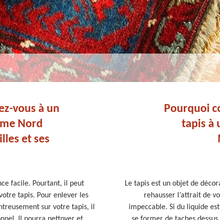
iez-vous à un
Pourquoi co
mme Nord
tapis à
les et ses
e facile. Pourtant, il peut
Le tapis est un objet de décor
otre tapis. Pour enlever les
rehausser l’attrait de vo
treusement sur votre tapis, il
impeccable. Si du liquide est
nnel. Il pourra nettoyer et
se former de taches dessus