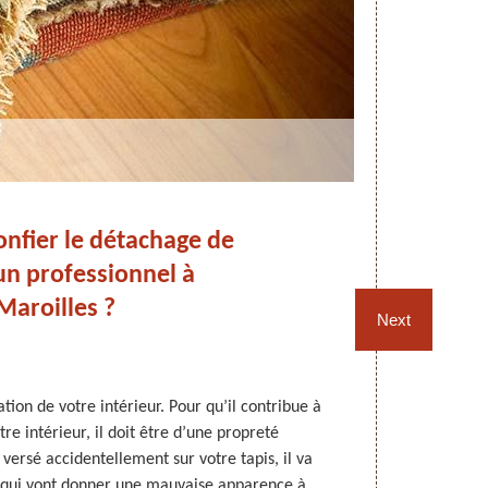
nfier le détachage de
 un professionnel à
Maroilles ?
Next
ation de votre intérieur. Pour qu’il contribue à
Le nettoyage d
tre intérieur, il doit être d’une propreté
une certaine
 versé accidentellement sur votre tapis, il va
votre tapis e
 qui vont donner une mauvaise apparence à
utiliser u