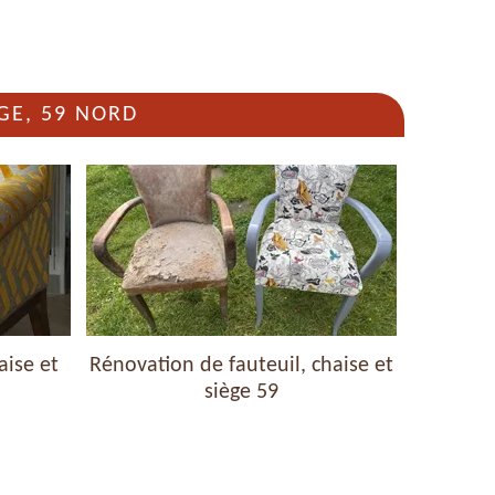
GE, 59 NORD
aise et
Rénovation de fauteuil, chaise et
Nettoyag
siège 59