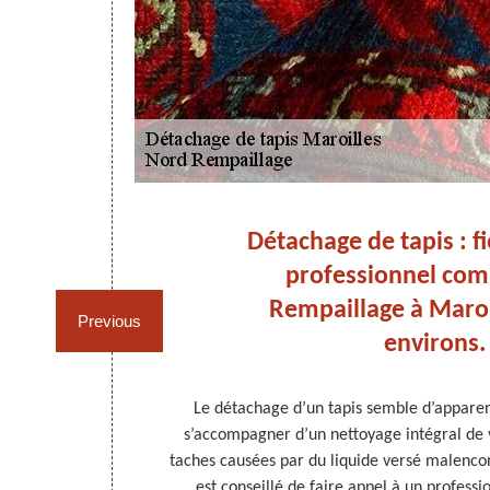
 un
Détachage de tapis : f
 !
professionnel co
Rempaillage à Maroil
Previous
environs.
 des traces ou
Le détachage d’un tapis semble d’apparenc
ce à cet objet
s’accompagner d’un nettoyage intégral de v
 que votre
taches causées par du liquide versé malencon
Il va détacher
est conseillé de faire appel à un professio