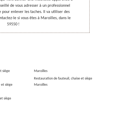
onseillé de vous adresser à un professionnel
recommandé d
ur enlever les taches. Il va utiliser des
Nord Rempai
tactez-le si vous êtes à Maroilles, dans le
appelez-le ou
59550 !
et siège
Maroilles
Restauration de fauteuil, chaise et siège
 et siège
Maroilles
et siège