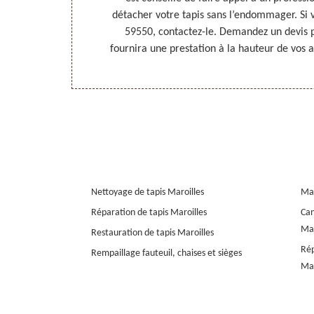
des taches. À
détacher votre tapis sans l’endommager. Si v
ssionnel à
59550, contactez-le. Demandez un devis po
e détails.
fournira une prestation à la hauteur de vos a
Nettoyage de tapis Maroilles
Mar
Réparation de tapis Maroilles
Can
Mar
Restauration de tapis Maroilles
Rép
Rempaillage fauteuil, chaises et sièges
Mar