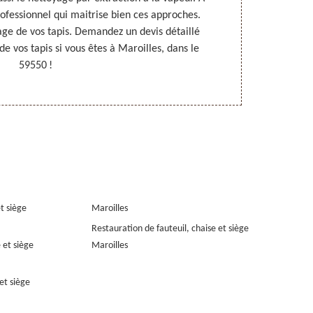
professionnel qui maitrise bien ces approches.
Rempaillage. C
age de vos tapis. Demandez un devis détaillé
nettoyer les
e vos tapis si vous êtes à Maroilles, dans le
vous 
59550 !
et siège
Maroilles
Restauration de fauteuil, chaise et siège
 et siège
Maroilles
et siège