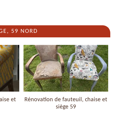
GE, 59 NORD
aise et
Rénovation de fauteuil, chaise et
Nettoyag
siège 59