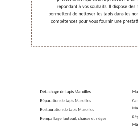
ses conditions
répondant à vos souhaits. Il dispose des 
abordables.
permettent de nettoyer les tapis dans les norm
compétences pour vous fournir une prestatio
Détachage de tapis Maroilles
Mar
Réparation de tapis Maroilles
Can
Mar
Restauration de tapis Maroilles
Rép
Rempaillage fauteuil, chaises et sièges
Mar