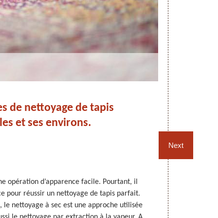
s de nettoyage de tapis
Ne
les et ses environs.
Next
e opération d’apparence facile. Pourtant, il
Les tapis f
 pour réussir un nettoyage de tapis parfait.
maintenir en
, le nettoyage à sec est une approche utilisée
piétinés 
aussi le nettoyage par extraction à la vapeur. A
nettoyage