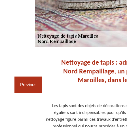
nnel
Nettoyage de tapis : ad
Nord Rempaillage, un 
s à
Maroilles, dans l
Previous
ntenir en bon
Les tapis sont des objets de décorations d
tence et des
réguliers sont indispensables pour qu’ils
aillage est le
nettoyage figure parmi ces travaux d’entret
elle mission.
professionnel qui pourra procéder à un n