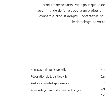
aillage est un
produits détachants. Mais pour que le dét
essionnalisme,
recommandé de faire appel à un profession
 sa propreté.
Il connait le produit adapté. Contactez-le pour
le détachage de votre
Nettoyage de tapis Neuvilly
Neu
Réparation de tapis Neuvilly
Can
Neu
Restauration de tapis Neuvilly
Rép
Rempaillage fauteuil, chaises et sièges
Neu