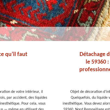
e qu’il faut
Détachage de
le 59360 
professionn
ation de votre intérieur, il
Objet de décoration d’int
ois, par accident, des liquides
Quelquefois, du liquide v
 inesthétique. Pour cela, vous
inesthétique. Vous devez alor
ous — même en utilisant des
59360, Nord Rempaillage est 