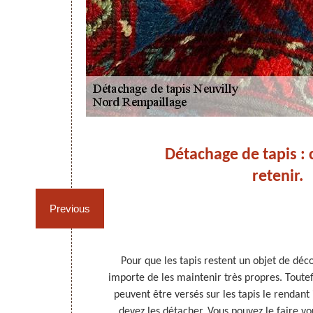
s à
Détachage de tapis : c
nel
retenir.
Previous
intérieur, ils
Pour que les tapis restent un objet de décor
uvent être
importe de les maintenir très propres. Toutef
 taches. Les
peuvent être versés sur les tapis le rendant
ue les tapis
devez les détacher. Vous pouvez le faire v