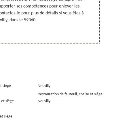
a apporter ses compétences pour enlever les
tapis sera re
tactez-le pour plus de détails si vous êtes à
offres et ses 
illy, dans le 59360.
v
et siège
Neuvilly
Restauration de fauteuil, chaise et siège
 et siège
Neuvilly
et siège