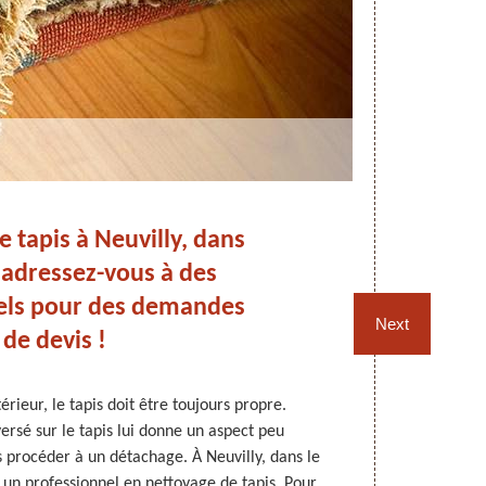
 tapis à Neuvilly, dans
Dé
: adressez-vous à des
els pour des demandes
Next
de devis !
érieur, le tapis doit être toujours propre.
Comme les 
ersé sur le tapis lui donne un aspect peu
entretenus. Pa
s procéder à un détachage. À Neuvilly, dans le
d’enlever ce
un professionnel en nettoyage de tapis. Pour
professionn