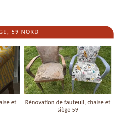
GE, 59 NORD
aise et
Rénovation de fauteuil, chaise et
Nettoyag
siège 59