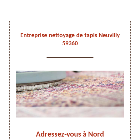
DEVIS ET DÉPLACEMENT GRATUITS
Entreprise nettoyage de tapis Neuvilly
59360
On vous rappelle immediatement
ly,
Adressez-vous à Nord
Tra