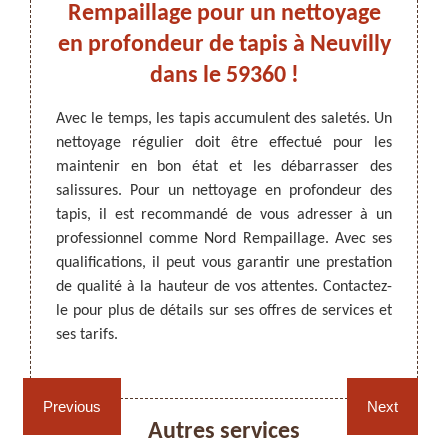
voir.
Rempaillage pour un nettoyage
Ne
en profondeur de tapis à Neuvilly
e
oration
dans le 59360 !
état et
Pour u
ls sont
import
ARTISAN DEZITTER
, REMPAILLAGE -
Avec le temps, les tapis accumulent des saletés. Un
 et les
que vo
CANNAGE - RECOLLAGE, 59 NORD
nettoyage régulier doit être effectué pour les
, il est
vous à
maintenir en bon état et les débarrasser des
illage.
en la m
salissures. Pour un nettoyage en profondeur des
z faire
suivi 
tapis, il est recommandé de vous adresser à un
fondeur
en me
professionnel comme Nord Rempaillage. Avec ses
s à lui
hauteu
qualifications, il peut vous garantir une prestation
pis.
visita
de qualité à la hauteur de vos attentes. Contactez-
êtes à 
le pour plus de détails sur ses offres de services et
ses tarifs.
Rempaillage fauteuil,
Cannage fauteuil, chaises
chaises et sièges 59
et sièges 59
Previous
Next
Autres services