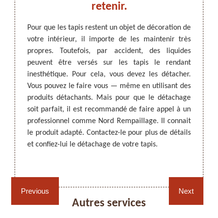
taire
retenir.
v
.
Pour que les tapis restent un objet de décoration de
votre intérieur, il importe de les maintenir très
 peuvent
Pour q
propres. Toutefois, par accident, des liquides
sés au-
votre i
ARTISAN DEZITTER
, REMPAILLAGE -
peuvent être versés sur les tapis le rendant
 il est
propre
CANNAGE - RECOLLAGE, 59 NORD
inesthétique. Pour cela, vous devez les détacher.
our une
occupa
Vous pouvez le faire vous — même en utilisant des
est un
des sal
produits détachants. Mais pour que le détachage
ui vous
de vou
soit parfait, il est recommandé de faire appel à un
ces les
de tap
professionnel comme Nord Rempaillage. Il connait
iser un
qu’il 
le produit adapté. Contactez-le pour plus de détails
détails
tarifs
et confiez-lui le détachage de votre tapis.
demand
Rempaillage fauteuil,
Cannage fauteuil, chaises
Previous
Next
chaises et sièges 59
et sièges 59
Autres services