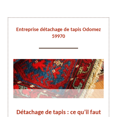
DEVIS ET DÉPLACEMENT GRATUITS
Entreprise détachage de tapis Odomez
59970
On vous rappelle immediatement
us à
Détachage de tapis : ce qu’il faut
Dé