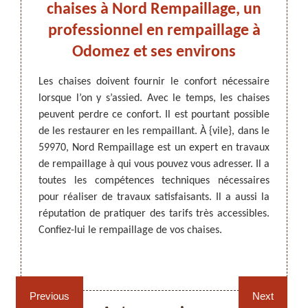
os
chaises à Nord Rempaillage, un
cha
professionnel en rempaillage à
Odomez et ses environs
Re
confort
r qu’ils
ARTISAN DEZITTER
, REMPAILLAGE -
Les chaises doivent fournir le confort nécessaire
ommandé
CANNAGE - RECOLLAGE, 59 NORD
lorsque l’on y s’assied. Avec le temps, les chaises
Si vos
 il est
peuvent perdre ce confort. Il est pourtant possible
n’offr
’est un
de les restaurer en les rempaillant. À {vile}, dans le
utilisa
fournir
59970, Nord Rempaillage est un expert en travaux
est co
ssi des
de rempaillage à qui vous pouvez vous adresser. Il a
profes
utre, il
toutes les compétences techniques nécessaires
néces
xe pour
pour réaliser de travaux satisfaisants. Il a aussi la
expéri
 êtes à
réputation de pratiquer des tarifs très accessibles.
adéqua
Confiez-lui le rempaillage de vos chaises.
de co
Contac
Rempaillage fauteuil,
Cannage fauteuil, chaises
devis.
chaises et sièges 59
et sièges 59
Previous
Next