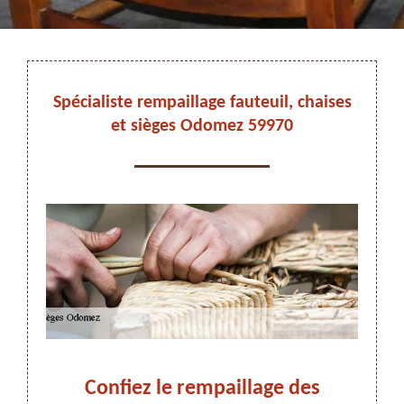
DEVIS ET DÉPLACEMENT GRATUITS
Spécialiste rempaillage fauteuil, chaises
et sièges Odomez 59970
On vous rappelle immediatement
eur
Confiez le rempaillage des
T