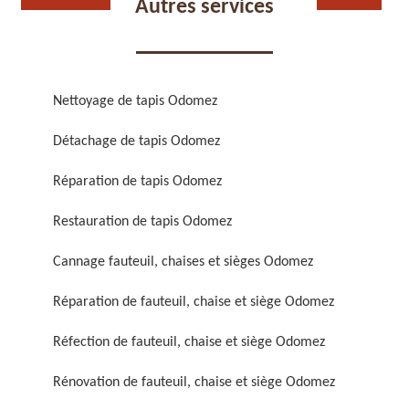
Autres services
Nettoyage de tapis Odomez
Détachage de tapis Odomez
Réparation de fauteuil,
Réfection de fauteuil,
chaise et siège 59
chaise et siège 59
Réparation de tapis Odomez
Restauration de tapis Odomez
Cannage fauteuil, chaises et sièges Odomez
Réparation de fauteuil, chaise et siège Odomez
Réfection de fauteuil, chaise et siège Odomez
Rénovation de fauteuil,
Nettoyage de fauteuil,
Rénovation de fauteuil, chaise et siège Odomez
chaise et siège 59
chaise et siège 59