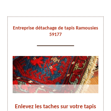
DEVIS ET DÉPLACEMENT GRATUITS
Entreprise détachage de tapis Ramousies
59177
On vous rappelle immediatement
 faut
Enlevez les taches sur votre tapis
Adr