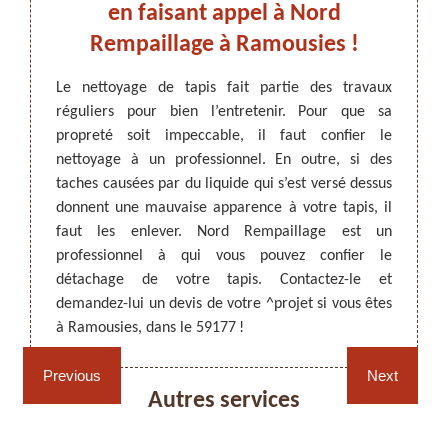
en faisant appel à Nord
Rempaillage à Ramousies !
ation de
Le net
ir très
régul
Le nettoyage de tapis fait partie des travaux
iquides
Quelqu
réguliers pour bien l’entretenir. Pour que sa
ARTISAN DEZITTER
, REMPAILLAGE -
rendant
suit e 
propreté soit impeccable, il faut confier le
CANNAGE - RECOLLAGE, 59 NORD
tacher.
Pour e
nettoyage à un professionnel. En outre, si des
ant des
détach
taches causées par du liquide qui s’est versé dessus
tachage
dans l
donnent une mauvaise apparence à votre tapis, il
el à un
est re
faut les enlever. Nord Rempaillage est un
connait
Ramous
professionnel à qui vous pouvez confier le
 détails
profe
détachage de votre tapis. Contactez-le et
détach
demandez-lui un devis de votre ^projet si vous êtes
à Ramousies, dans le 59177 !
Rempaillage fauteuil,
Cannage fauteuil, chaises
Previous
Next
chaises et sièges 59
et sièges 59
Autres services