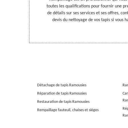
ussi possible.
toutes les qualifications pour fournir une pr
s qui maîtrise
de détails sur ses services et ses offres, co
Il dispose des
devis du nettoyage de vos tapis si vous 
vous êtes à
Détachage de tapis Ramousies
Ra
Réparation de tapis Ramousies
Can
Ra
Restauration de tapis Ramousies
Rép
Rempaillage fauteuil, chaises et sièges
Ra