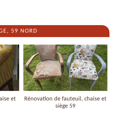
GE, 59 NORD
aise et
Rénovation de fauteuil, chaise et
Nettoyag
siège 59