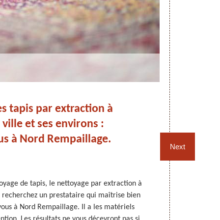
s tapis par extraction à
Ne
ville et ses environs :
No
us à Nord Rempaillage.
Next
oyage de tapis, le nettoyage par extraction à
Les tapis
s recherchez un prestataire qui maîtrise bien
réguliers
ous à Nord Rempaillage. Il a les matériels
nettoyage fi
ntion. Les résultats ne vous décevront pas si
professio