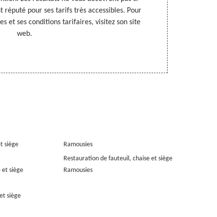
est réputé pour ses tarifs très accessibles. Pour
répondant
s et ses conditions tarifaires, visitez son site
permettent de 
web.
compétences 
et siège
Ramousies
Restauration de fauteuil, chaise et siège
 et siège
Ramousies
et siège