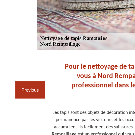
 de
Pour le nettoyage de ta
vous à Nord Rempai
professionnel dans l
Previous
et objet de
Les tapis sont des objets de décoration inté
. Il doit être
permanence par les visiteurs et les occu
ation. Il y a
accumulent-ils facilement des salissures.
 le nettoyage
Rempaillage est un professionnel qui vous 