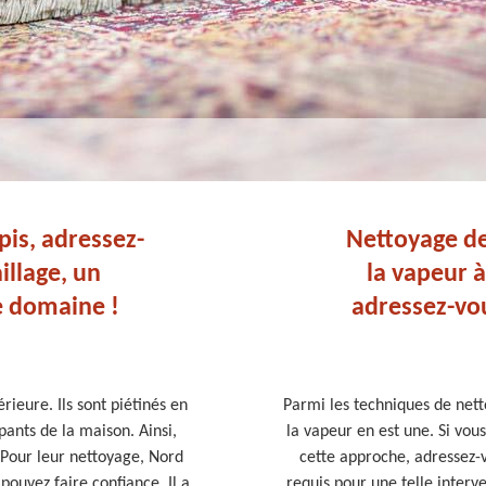
pis, adressez-
Nettoyage de
llage, un
la vapeur à 
e domaine !
adressez-vo
rieure. Ils sont piétinés en
Parmi les techniques de nett
pants de la maison. Ainsi,
la vapeur en est une. Si vou
 Pour leur nettoyage, Nord
cette approche, adressez-v
pouvez faire confiance. Il a
requis pour une telle interve