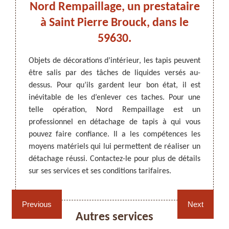
llage
Nord Rempaillage, un prestataire
B
erre
à Saint Pierre Brouck, dans le
e
59630.
Pour q
import
ARTISAN DEZITTER
, REMPAILLAGE -
e votre
Objets de décorations d’intérieur, les tapis peuvent
comme 
CANNAGE - RECOLLAGE, 59 NORD
ttoyer
être salis par des tâches de liquides versés au-
inatten
s sont
dessus. Pour qu’ils gardent leur bon état, il est
faut l
s comme
inévitable de les d’enlever ces taches. Pour une
intéri
enlever
telle opération, Nord Rempaillage est un
adresse
 pouvez
professionnel en détachage de tapis à qui vous
produi
e Nord
pouvez faire confiance. Il a les compétences les
plus de
ttoyage
moyens matériels qui lui permettent de réaliser un
apis en
détachage réussi. Contactez-le pour plus de détails
ns les
sur ses services et ses conditions tarifaires.
ls.
Rempaillage fauteuil,
Cannage fauteuil, chaises
chaises et sièges 59
et sièges 59
Previous
Next
Autres services