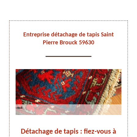
DEVIS ET DÉPLACEMENT GRATUITS
Entreprise détachage de tapis Saint
Pierre Brouck 59630
On vous rappelle immediatement
pour
Détachage de tapis : fiez-vous à
Déta