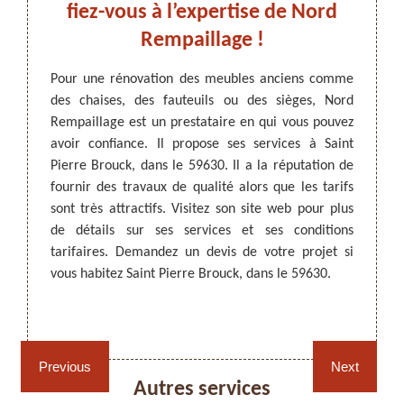
tion
fiez-vous à l’expertise de Nord
siè
u
Rempaillage !
des
erre
Pour une rénovation des meubles anciens comme
des chaises, des fauteuils ou des sièges, Nord
ARTISAN DEZITTER
, REMPAILLAGE -
Si vou
Rempaillage est un prestataire en qui vous pouvez
CANNAGE - RECOLLAGE, 59 NORD
rénova
haises,
avoir confiance. Il propose ses services à Saint
à tari
ent des
Pierre Brouck, dans le 59630. Il a la réputation de
Nord R
de vous
fournir des travaux de qualité alors que les tarifs
type d
est un
sont très attractifs. Visitez son site web pour plus
tâches
 en qui
de détails sur ses services et ses conditions
condit
ez vous
tarifaires. Demandez un devis de votre projet si
appele
k, dans
vous habitez Saint Pierre Brouck, dans le 59630.
meuble
peut se
dans le
meubles
Rempaillage fauteuil,
Cannage fauteuil, chaises
chaises et sièges 59
et sièges 59
Previous
Next
Autres services