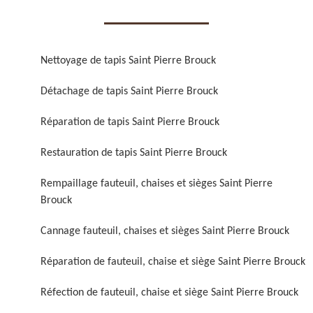
Nettoyage de tapis Saint Pierre Brouck
Détachage de tapis Saint Pierre Brouck
Réparation de fauteuil,
Réfection de fauteuil,
Réparation de tapis Saint Pierre Brouck
chaise et siège 59
chaise et siège 59
Restauration de tapis Saint Pierre Brouck
Rempaillage fauteuil, chaises et sièges Saint Pierre
Brouck
Cannage fauteuil, chaises et sièges Saint Pierre Brouck
Réparation de fauteuil, chaise et siège Saint Pierre Brouck
Rénovation de fauteuil,
Nettoyage de fauteuil,
Réfection de fauteuil, chaise et siège Saint Pierre Brouck
chaise et siège 59
chaise et siège 59