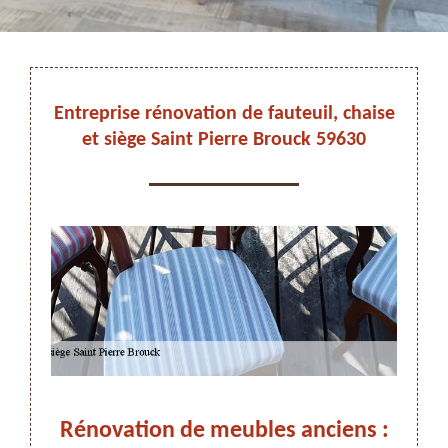
DEVIS ET DÉPLACEMENT GRATUITS
Entreprise rénovation de fauteuil, chaise
et siège Saint Pierre Brouck 59630
On vous rappelle immediatement
Rénovation de meubles anciens :
R