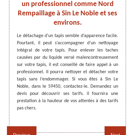
s
un professionnel comme Nord
Rem
s
Rempaillage à Sin Le Noble et ses
de
environs.
ARTISAN DEZITTER
, REMPAILLAGE -
voir une
Le détachage d’un tapis semble d’apparence facile.
Les ta
CANNAGE - RECOLLAGE, 59 NORD
opriés.
Pourtant, il peut s’accompagner d’un nettoyage
Des ta
s par un
intégral de votre tapis. Pour enlever les taches
liquid
e à un
causées par du liquide versé malencontreusement
tapis r
 Il va
sur votre tapis, il est conseillé de faire appel à un
décor
tachant
professionnel. Il pourra nettoyer et détacher votre
réguli
pour ne
tapis sans l’endommager. Si vous êtes à Sin Le
une m
450, il
Noble, dans le 59450, contactez-le. Demandez un
recomm
taires.
devis pour découvrir ses tarifs. il fournira une
un pro
-lui le
prestation à la hauteur de vos attentes à des tarifs
détach
pas chers.
cause
Rempaillage fauteuil,
Cannage fauteuil, chaises
Rempai
chaises et sièges 59
et sièges 59
cas. Co
Previous
Next