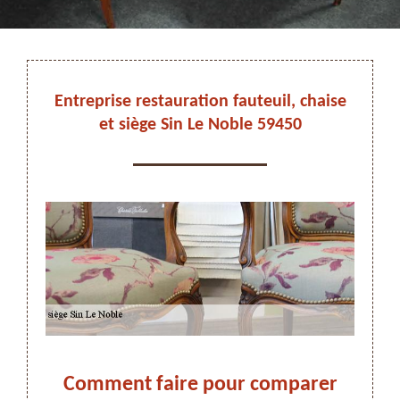
DEVIS ET DÉPLACEMENT GRATUITS
Entreprise restauration fauteuil, chaise
et siège Sin Le Noble 59450
On vous rappelle immediatement
aise
Comment faire pour comparer
Res