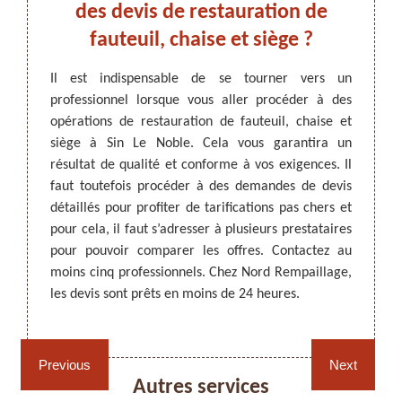
ord
des devis de restauration de
e
en
fauteuil, chaise et siège ?
pro
r
Il est indispensable de se tourner vers un
Si vou
professionnel lorsque vous aller procéder à des
cadre d
ARTISAN DEZITTER
, REMPAILLAGE -
tuer un
opérations de restauration de fauteuil, chaise et
sièges,
CANNAGE - RECOLLAGE, 59 NORD
Noble,
siège à Sin Le Noble. Cela vous garantira un
Nord R
illage.
résultat de qualité et conforme à vos exigences. Il
de plu
ans le
faut toutefois procéder à des demandes de devis
il est
tion de
détaillés pour profiter de tarifications pas chers et
assure 
 de ses
pour cela, il faut s’adresser à plusieurs prestataires
du mar
lients.
pour pouvoir comparer les offres. Contactez au
ou si 
aim, en
moins cinq professionnels. Chez Nord Rempaillage,
pouvez 
 besoin
les devis sont prêts en moins de 24 heures.
pendant
Rempaillage fauteuil,
Cannage fauteuil, chaises
chaises et sièges 59
et sièges 59
Previous
Next
Autres services