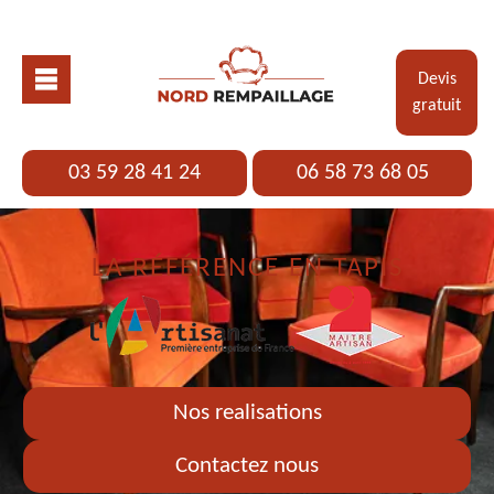
Devis
gratuit
03 59 28 41 24
06 58 73 68 05
LA RÉFÉRENCE EN TAPIS
Nos realisations
Contactez nous