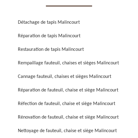
Détachage de tapis Malincourt
Réparation de tapis Malincourt
Réparation de fauteuil,
Réfection de fauteuil,
Restauration de tapis Malincourt
chaise et siège 59
chaise et siège 59
Rempaillage fauteuil, chaises et sièges Malincourt
Cannage fauteuil, chaises et sièges Malincourt
Réparation de fauteuil, chaise et siège Malincourt
Réfection de fauteuil, chaise et siège Malincourt
Rénovation de fauteuil, chaise et siège Malincourt
Rénovation de fauteuil,
Nettoyage de fauteuil,
chaise et siège 59
chaise et siège 59
Nettoyage de fauteuil, chaise et siège Malincourt