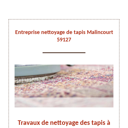
DEVIS ET DÉPLACEMENT GRATUITS
Entreprise nettoyage de tapis Malincourt
59127
On vous rappelle immediatement
Travaux de nettoyage des tapis à
Nett