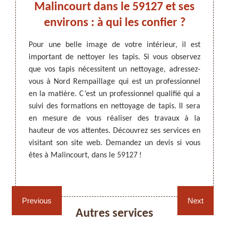
yage
Malincourt dans le 59127 et ses
à
environs : à qui les confier ?
Les ta
 !
qu’ils 
Pour une belle image de votre intérieur, il est
de vot
important de nettoyer les tapis. Si vous observez
ARTISAN DEZITTER
, REMPAILLAGE -
tés. Un
perman
que vos tapis nécessitent un nettoyage, adressez-
CANNAGE - RECOLLAGE, 59 NORD
our les
Il es
vous à Nord Rempaillage qui est un professionnel
ser des
profes
en la matière. C’est un professionnel qualifié qui a
eur des
propr
suivi des formations en nettoyage de tapis. Il sera
er à un
propri
en mesure de vous réaliser des travaux à la
vec ses
Rempai
hauteur de vos attentes. Découvrez ses services en
estation
équipe
visitant son site web. Demandez un devis si vous
tactez-
de vos
êtes à Malincourt, dans le 59127 !
vices et
Visitez
Rempaillage fauteuil,
Cannage fauteuil, chaises
Previous
Next
chaises et sièges 59
et sièges 59
Autres services