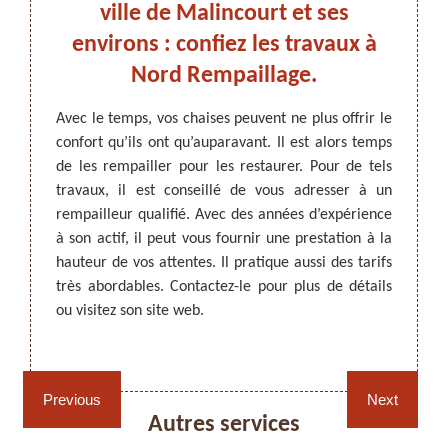
ourt,
ville de Malincourt et ses
est
environs : confiez les travaux à
rem
.
Nord Rempaillage.
ARTISAN DEZITTER
, REMPAILLAGE -
, sièges
Avec le temps, vos chaises peuvent ne plus offrir le
Un des
CANNAGE - RECOLLAGE, 59 NORD
 Il est
confort qu’ils ont qu’auparavant. Il est alors temps
les r
t à des
de les rempailler pour les restaurer. Pour de tels
rempai
ent une
travaux, il est conseillé de vous adresser à un
59127
Si vous
rempailleur qualifié. Avec des années d’expérience
adres
ommandé
à son actif, il peut vous fournir une prestation à la
profes
illage.
hauteur de vos attentes. Il pratique aussi des tarifs
d’expé
eccable
très abordables. Contactez-le pour plus de détails
moyens
à lui et
ou visitez son site web.
Par ai
lage de
raisonn
Rempaillage fauteuil,
Cannage fauteuil, chaises
chaises et sièges 59
et sièges 59
Previous
Next
Autres services