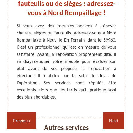
ord
fauteuils ou de sièges : adressez-
vous à Nord Rempaillage !
s comme
Si vous avez des meubles anciens à rénover
Si vou
s, Nord
chaises, sièges ou fauteuils, adressez-vous à Nord
qui s
ARTISAN DEZITTER
, REMPAILLAGE -
 pouvez
Rempaillage à Neuville En Ferrain, dans le 59960.
rénova
CANNAGE - RECOLLAGE, 59 NORD
euville
C’est un professionnel qui est en mesure de vous
de la
tion de
satisfaire. Avant la rénovation proprement dite, il
rénova
 tarifs
va diagnostiquer votre meuble pour évaluer son
manqu
our plus
état avant de vos proposer la rénovation à
respec
ditions
effectuer. Il établira par la suite le devis de
ancien
ojet si
l’opération. Ses services sont réputés être
condit
960.
excellents alors que les tarifs qu’il pratique sont
devis 
des plus abordables.
habitez
Rempaillage fauteuil,
Cannage fauteuil, chaises
chaises et sièges 59
et sièges 59
Previous
Next
Autres services