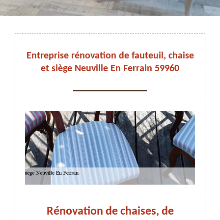
DEVIS ET DÉPLACEMENT GRATUITS
Entreprise rénovation de fauteuil, chaise
et siège Neuville En Ferrain 59960
On vous rappelle immediatement
ens :
Rénovation de chaises, de
Réno