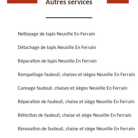
Autres services
Nettoyage de tapis Neuville En Ferrain
Détachage de tapis Neuville En Ferrain
Réparation de fauteuil,
Réfection de fauteuil,
chaise et siège 59
chaise et siège 59
Réparation de tapis Neuville En Ferrain
Rempaillage fauteuil, chaises et sièges Neuville En Ferrain
Cannage fauteuil, chaises et sièges Neuville En Ferrain
Réparation de fauteuil, chaise et siège Neuville En Ferrain
Réfection de fauteuil, chaise et siège Neuville En Ferrain
Rénovation de fauteuil,
Nettoyage de fauteuil,
Rénovation de fauteuil, chaise et siège Neuville En Ferrain
chaise et siège 59
chaise et siège 59