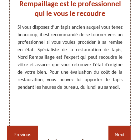
e de
Rempaillage est le professionnel
pose
qui le vous le recoudre
res
s
Si vous disposez d’un tapis ancien auquel vous tenez
beaucoup, il est recommandé de se tourner vers un
ARTISAN DEZITTER
, REMPAILLAGE -
 soie à
Profess
professionnel si vous voulez procéder à sa remise
CANNAGE - RECOLLAGE, 59 NORD
dans le
à Neuv
en état. Spécialiste de la restauration de tapis,
r à la
référe
Nord Rempaillage est l’expert qui peut recoudre le
ertifié
de votr
vôtre et assurer que vous retrouvez l’état d’origine
re et le
tapis 
de votre bien. Pour une évaluation du coût de la
en état
problè
restauration, vous pouvez lui apporter le tapis
 ou que
satisf
pendant les heures de bureau, du lundi au samedi.
igine ou
sur le
s, vous
pendan
le.
Rempaillage fauteuil,
Cannage fauteuil, chaises
chaises et sièges 59
et sièges 59
Previous
Next