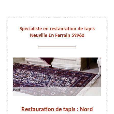
DEVIS ET DÉPLACEMENT GRATUITS
Spécialiste en restauration de tapis
Neuville En Ferrain 59960
On vous rappelle immediatement
ie à
Restauration de tapis : Nord
Nord