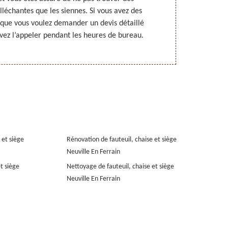
alléchantes que les siennes. Si vous avez des
vous pouvez
u que vous voulez demander un devis détaillé
demander un 
ez l’appeler pendant les heures de bureau.
 et siège
Rénovation de fauteuil, chaise et siège
Neuville En Ferrain
et siège
Nettoyage de fauteuil, chaise et siège
Neuville En Ferrain