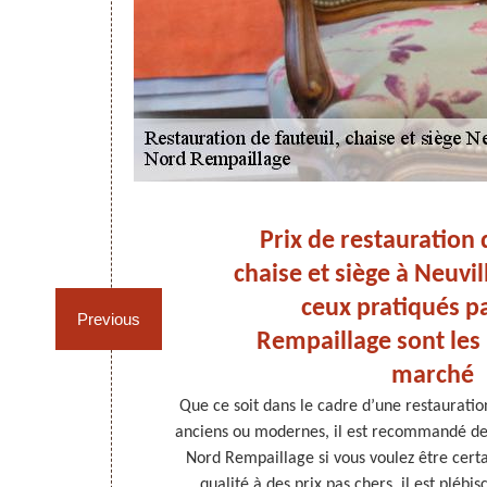
et
Prix de restauration 
ez à
chaise et siège à Neuvil
nt
ceux pratiqués p
Previous
Rempaillage sont les
marché
choisissez de
Que ce soit dans le cadre d’une restauration
écialiste dans
anciens ou modernes, il est recommandé de s
 à Neuville En
Nord Rempaillage si vous voulez être certa
les clients qui
qualité à des prix pas chers. il est plébisc