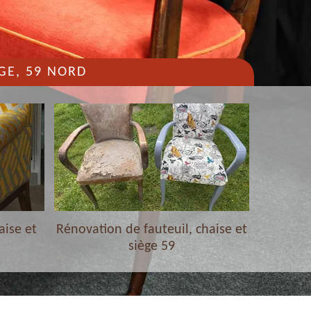
GE, 59 NORD
aise et
Rénovation de fauteuil, chaise et
Nettoyag
siège 59