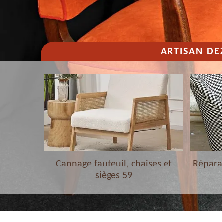
ARTISAN DE
haises et
Cannage fauteuil, chaises et
Réparat
sièges 59