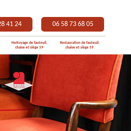
28 41 24
06 58 73 68 05
Nettoyage de fauteuil,
Restauration de fauteuil,
chaise et siège 59
chaise et siège 59