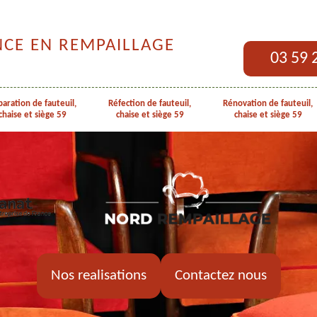
NCE EN REMPAILLAGE
03 59 
aration de fauteuil,
Réfection de fauteuil,
Rénovation de fauteuil,
chaise et siège 59
chaise et siège 59
chaise et siège 59
Nos realisations
Contactez nous