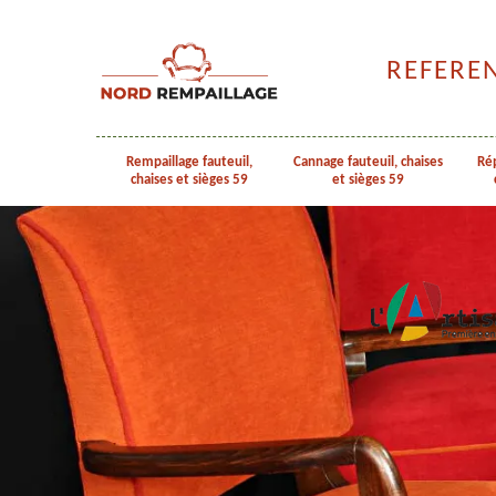
REFERE
Rempaillage fauteuil,
Cannage fauteuil, chaises
Rép
chaises et sièges 59
et sièges 59