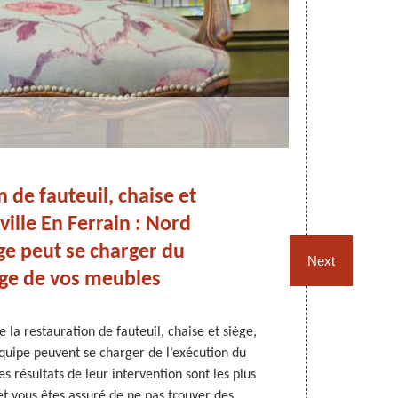
 de fauteuil, chaise et
R
ville En Ferrain : Nord
si
e peut se charger du
de
Next
ge de vos meubles
 la restauration de fauteuil, chaise et siège,
Entreprise sp
uipe peuvent se charger de l’exécution du
sise à Neuv
 résultats de leur intervention sont les plus
voulez retro
et vous êtes assuré de ne pas trouver des
décolorés, ou