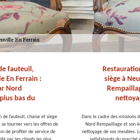
de fauteuil,
Restauration
le En Ferrain :
siège à Neu
ar Nord
Rempaillag
 plus bas du
nettoya
 de fauteuil, chaise et siège
Dans le cadre des missions de
e tourner vers les offres de
Nord Rempaillage et son éq
in de profiter de service de
nettoyage de vos meubles. Les
ité par les clients les plus
satisfaisants du marché 